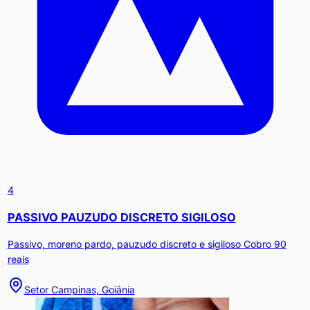
4
PASSIVO PAUZUDO DISCRETO SIGILOSO
Passivo, moreno pardo, pauzudo discreto e sigiloso Cobro 90
reais
Setor Campinas, Goiânia