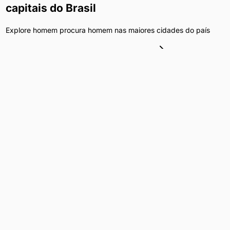
capitais do Brasil
Explore
homem procura homem
nas maiores cidades do país
Homem Procura Homem
em
São Paulo
Homem Procura Homem
em
Curitiba
Homem Procura Homem
em
Rio de Janeiro
Homem Procura Homem
em
Brasília
Homem Procura Homem
em
Belo Horizonte
Homem Procura Homem
em
Porto Alegre
Homem Procura Homem
em
Salvador
Homem Procura Homem
em
Fortaleza
Homem Procura Homem
em
Recife
Homem Procura Homem
em
Goiânia