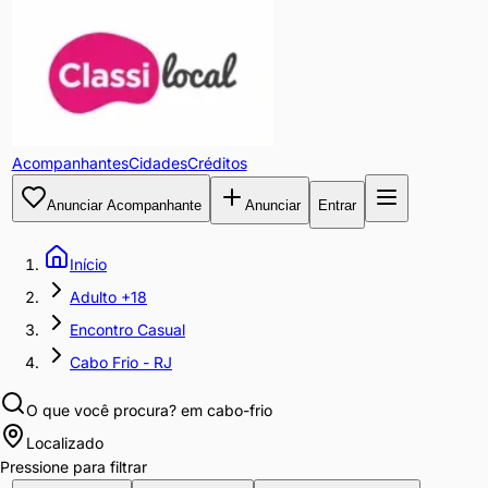
Acompanhantes
Cidades
Créditos
Anunciar Acompanhante
Anunciar
Entrar
Início
Adulto +18
Encontro Casual
Cabo Frio - RJ
O que você procura?
em cabo-frio
Localizado
Pressione para filtrar