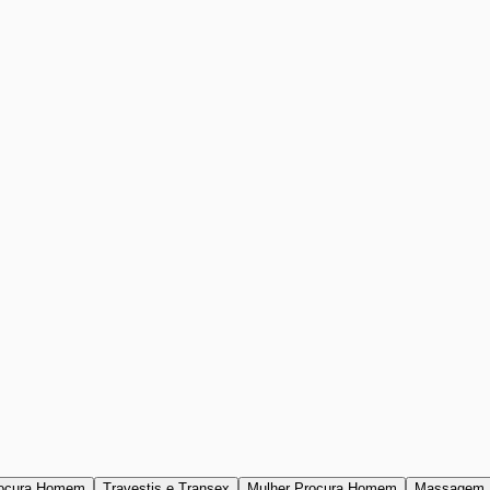
ocura Homem
Travestis e Transex
Mulher Procura Homem
Massagem 