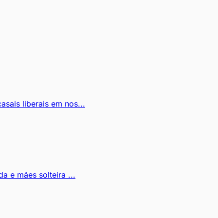
asais liberais em nos...
a e mães solteira ...