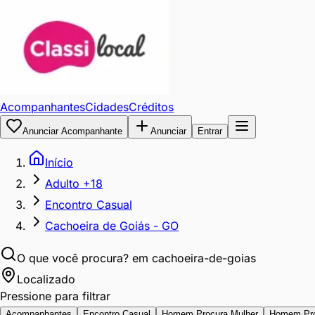
Acompanhantes
Cidades
Créditos
Anunciar Acompanhante
Anunciar
Entrar
Início
Adulto +18
Encontro Casual
Cachoeira de Goiás - GO
O que você procura?
em cachoeira-de-goias
Localizado
Pressione para filtrar
Acompanhantes
Encontro Casual
Homem Procura Mulher
Homem Pr