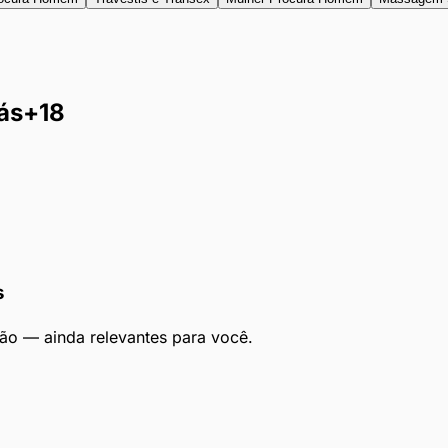
ás
+18
s
ão — ainda relevantes para você.