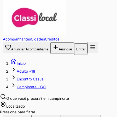
Acompanhantes
Cidades
Créditos
Anunciar Acompanhante
Anunciar
Entrar
Início
Adulto +18
Encontro Casual
Campinorte - GO
O que você procura?
em campinorte
Localizado
Pressione para filtrar