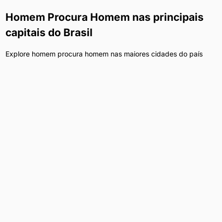
Homem Procura Homem
nas principais
capitais do Brasil
Explore
homem procura homem
nas maiores cidades do país
Homem Procura Homem
em
São Paulo
Homem Procura Homem
em
Curitiba
Homem Procura Homem
em
Rio de Janeiro
Homem Procura Homem
em
Brasília
Homem Procura Homem
em
Belo Horizonte
Homem Procura Homem
em
Porto Alegre
Homem Procura Homem
em
Salvador
Homem Procura Homem
em
Fortaleza
Homem Procura Homem
em
Recife
Homem Procura Homem
em
Goiânia