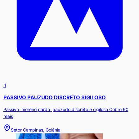
4
PASSIVO PAUZUDO DISCRETO SIGILOSO
Passivo, moreno pardo, pauzudo discreto e sigiloso Cobro 90
reais
Setor Campinas, Goiânia