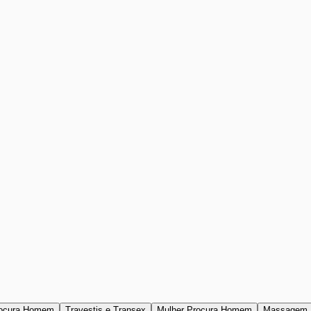
ocura Homem
Travestis e Transex
Mulher Procura Homem
Massagem 