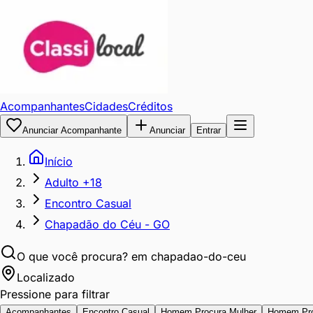
Acompanhantes
Cidades
Créditos
Anunciar Acompanhante
Anunciar
Entrar
Início
Adulto +18
Encontro Casual
Chapadão do Céu - GO
O que você procura?
em chapadao-do-ceu
Localizado
Pressione para filtrar
Acompanhantes
Encontro Casual
Homem Procura Mulher
Homem Pr