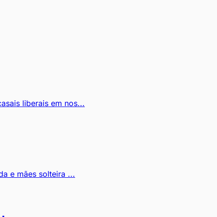
asais liberais em nos...
a e mães solteira ...