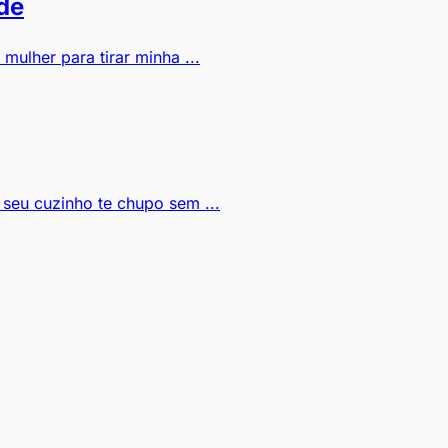
de
ulher para tirar minha ...
seu cuzinho te chupo sem ...