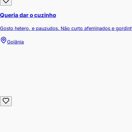
Queria dar o cuzinho
Gosto hetero, e pauzudos. Não curto afeminados e gordinh
Goiânia