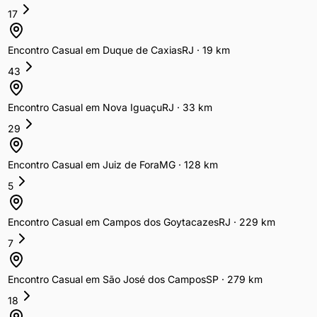
17
Encontro Casual
em
Duque de Caxias
RJ
·
19
km
43
Encontro Casual
em
Nova Iguaçu
RJ
·
33
km
29
Encontro Casual
em
Juiz de Fora
MG
·
128
km
5
Encontro Casual
em
Campos dos Goytacazes
RJ
·
229
km
7
Encontro Casual
em
São José dos Campos
SP
·
279
km
18