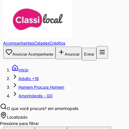
Acompanhantes
Cidades
Créditos
Anunciar Acompanhante
Anunciar
Entrar
Início
Adulto +18
Homem Procura Homem
Amorinópolis - GO
O que você procura?
em amorinopolis
Localizado
Pressione para filtrar