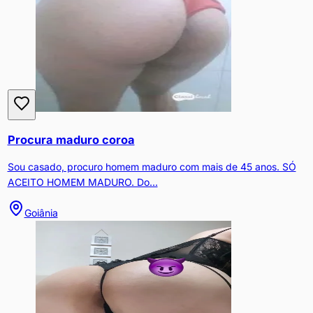
Procura maduro coroa
Sou casado, procuro homem maduro com mais de 45 anos. SÓ
ACEITO HOMEM MADURO. Do...
Goiânia