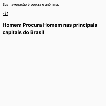
Sua navegação é segura e anônima.
Homem Procura Homem
nas principais
capitais do Brasil
Explore
homem procura homem
nas maiores cidades do país
Homem Procura Homem
em
São Paulo
Homem Procura Homem
em
Curitiba
Homem Procura Homem
em
Rio de Janeiro
Homem Procura Homem
em
Brasília
Homem Procura Homem
em
Belo Horizonte
Homem Procura Homem
em
Porto Alegre
Homem Procura Homem
em
Salvador
Homem Procura Homem
em
Fortaleza