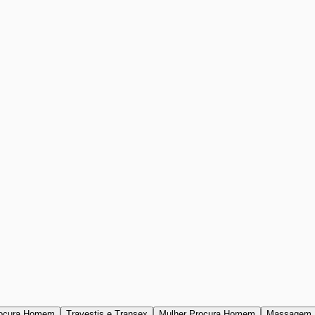
ocura Homem
Travestis e Transex
Mulher Procura Homem
Massagem 