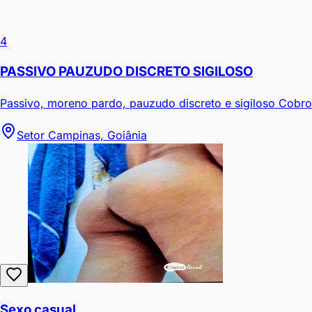
4
PASSIVO PAUZUDO DISCRETO SIGILOSO
Passivo, moreno pardo, pauzudo discreto e sigiloso Cobro
Setor Campinas, Goiânia
Sexo casual