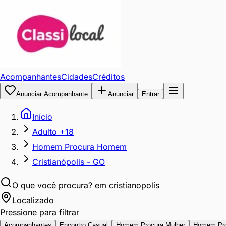
Acompanhantes
Cidades
Créditos
Anunciar Acompanhante
Anunciar
Entrar
Início
Adulto +18
Homem Procura Homem
Cristianópolis - GO
O que você procura?
em cristianopolis
Localizado
Pressione para filtrar
Acompanhantes
Encontro Casual
Homem Procura Mulher
Homem Pr