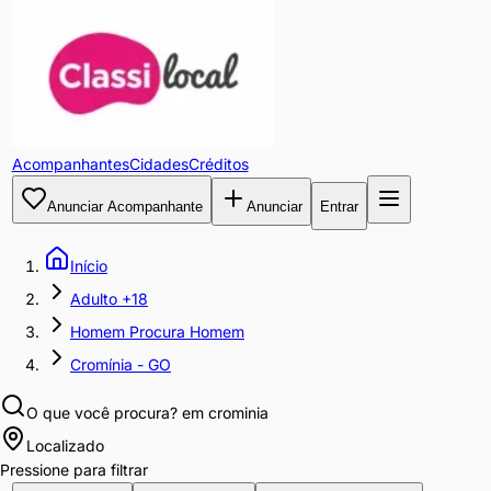
Acompanhantes
Cidades
Créditos
Anunciar Acompanhante
Anunciar
Entrar
Início
Adulto +18
Homem Procura Homem
Cromínia - GO
O que você procura?
em crominia
Localizado
Pressione para filtrar