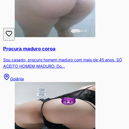
Procura maduro coroa
Sou casado, procuro homem maduro com mais de 45 anos. SÓ
ACEITO HOMEM MADURO. Do...
Goiânia