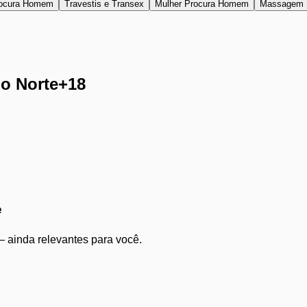
ocura Homem
Travestis e Transex
Mulher Procura Homem
Massagem 
o Norte
+18
e
 ainda relevantes para você.