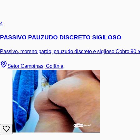
4
PASSIVO PAUZUDO DISCRETO SIGILOSO
Passivo, moreno pardo, pauzudo discreto e sigiloso Cobro 90 r
Setor Campinas, Goiânia