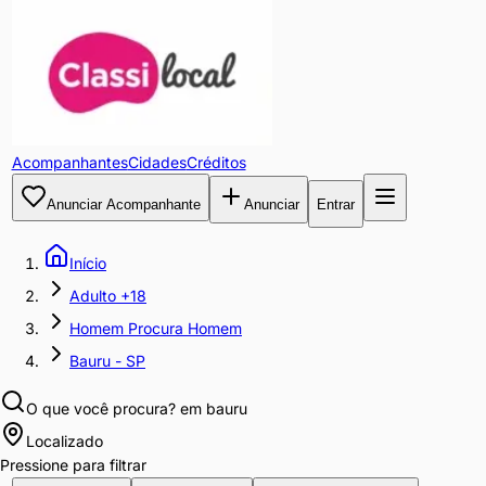
Acompanhantes
Cidades
Créditos
Anunciar Acompanhante
Anunciar
Entrar
Início
Adulto +18
Homem Procura Homem
Bauru - SP
O que você procura?
em bauru
Localizado
Pressione para filtrar