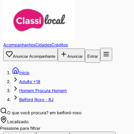
Acompanhantes
Cidades
Créditos
Anunciar Acompanhante
Anunciar
Entrar
Início
Adulto +18
Homem Procura Homem
Belford Roxo - RJ
O que você procura?
em belford-roxo
Localizado
Pressione para filtrar