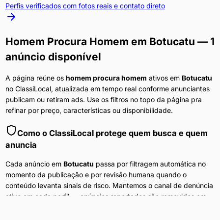
Perfis verificados com fotos reais e contato direto
Homem Procura Homem
em
Botucatu
— 1
anúncio disponível
A página reúne os
homem procura homem
ativos em
Botucatu
no ClassiLocal, atualizada em tempo real conforme anunciantes
publicam ou retiram ads. Use os filtros no topo da página pra
refinar por preço, características ou disponibilidade.
Como o ClassiLocal protege quem busca e quem
anuncia
Cada anúncio em
Botucatu
passa por filtragem automática no
momento da publicação e por revisão humana quando o
conteúdo levanta sinais de risco. Mantemos o canal de denúncia
ativo em cada perfil — anúncios reportados são removidos em
minutos. A navegação no portal não exige cadastro, e nenhum
dado do visitante é compartilhado com anunciantes ou terceiros.