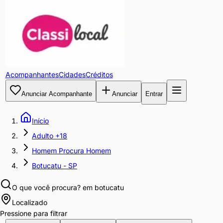
Acompanhantes
Cidades
Créditos
Anunciar Acompanhante
Anunciar
Entrar
Início
Adulto +18
Homem Procura Homem
Botucatu - SP
O que você procura?
em botucatu
Localizado
Pressione para filtrar