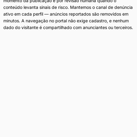
momento da publicação e por revisão humana quando o
conteúdo levanta sinais de risco. Mantemos o canal de denúncia
ativo em cada perfil — anúncios reportados são removidos em
minutos. A navegação no portal não exige cadastro, e nenhum
dado do visitante é compartilhado com anunciantes ou terceiros.
Anúncios Diários
Conteúdo atualizado 24h por dia em
Jandira
.
Filtros por Bairro
Refine por bairro, preço e disponibilidade.
Privacidade Total