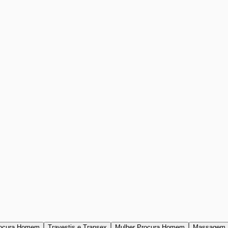
ocura Homem
Travestis e Transex
Mulher Procura Homem
Massagem 