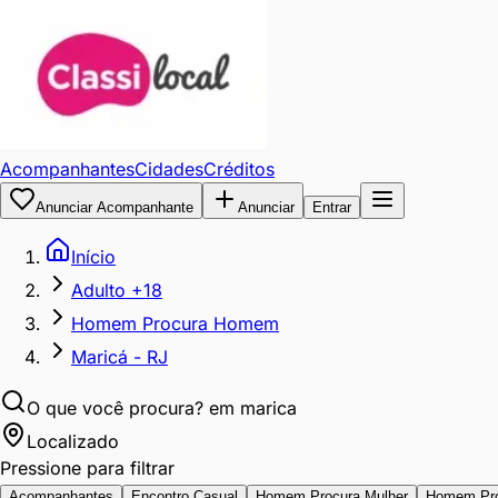
Acompanhantes
Cidades
Créditos
Anunciar Acompanhante
Anunciar
Entrar
Início
Adulto +18
Homem Procura Homem
Maricá - RJ
O que você procura?
em marica
Localizado
Pressione para filtrar
Acompanhantes
Encontro Casual
Homem Procura Mulher
Homem Pr