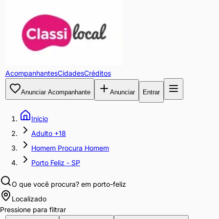
Acompanhantes
Cidades
Créditos
Anunciar Acompanhante
Anunciar
Entrar
Início
Adulto +18
Homem Procura Homem
Porto Feliz - SP
O que você procura?
em porto-feliz
Localizado
Pressione para filtrar