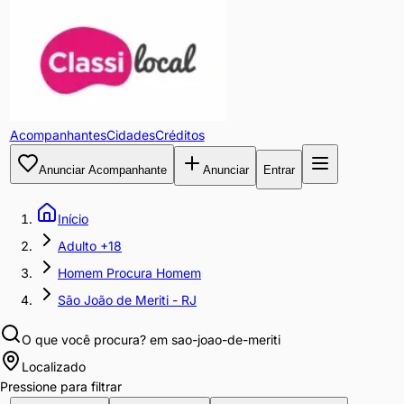
Acompanhantes
Cidades
Créditos
Anunciar Acompanhante
Anunciar
Entrar
Início
Adulto +18
Homem Procura Homem
São João de Meriti - RJ
O que você procura?
em sao-joao-de-meriti
Localizado
Pressione para filtrar