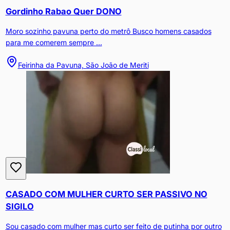
Gordinho Rabao Quer DONO
Moro sozinho pavuna perto do metrô Busco homens casados
para me comerem sempre ...
Feirinha da Pavuna, São João de Meriti
CASADO COM MULHER CURTO SER PASSIVO NO
SIGILO
Sou casado com mulher mas curto ser feito de putinha por outro