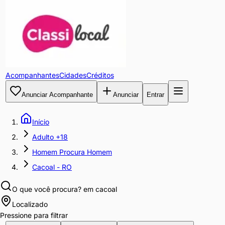
Acompanhantes
Cidades
Créditos
Anunciar Acompanhante
Anunciar
Entrar
Início
Adulto +18
Homem Procura Homem
Cacoal - RO
O que você procura?
em cacoal
Localizado
Pressione para filtrar