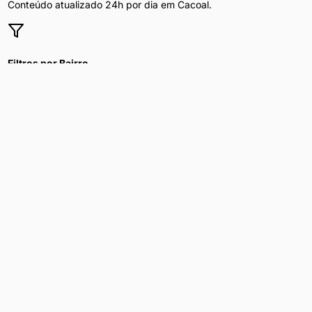
Conteúdo atualizado 24h por dia em
Cacoal
.
Filtros por Bairro
Refine por bairro, preço e disponibilidade.
Privacidade Total
Sua navegação é segura e anônima.
Homem Procura Homem
nas principais
capitais do Brasil
Explore
homem procura homem
nas maiores cidades do país