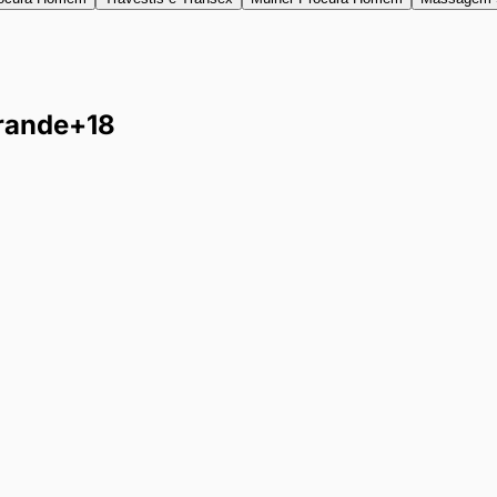
rande
+18