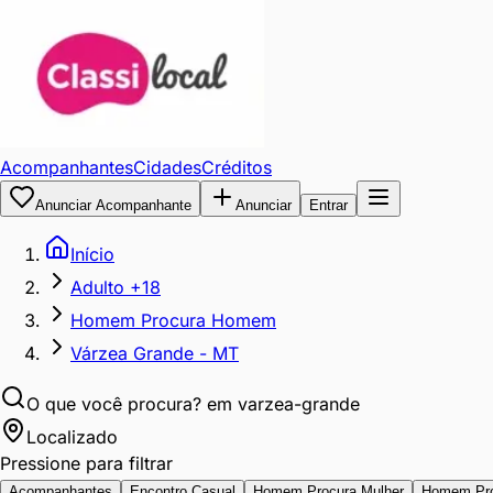
Acompanhantes
Cidades
Créditos
Anunciar Acompanhante
Anunciar
Entrar
Início
Adulto +18
Homem Procura Homem
Várzea Grande - MT
O que você procura?
em varzea-grande
Localizado
Pressione para filtrar
Acompanhantes
Encontro Casual
Homem Procura Mulher
Homem Pr