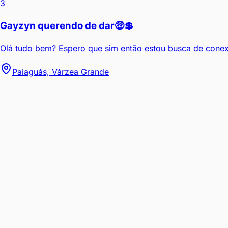
3
Gayzyn querendo de dar🤑💲
Olá tudo bem? Espero que sim então estou busca de conexõe
Paiaguás, Várzea Grande