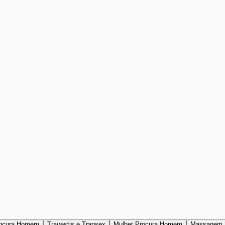
ocura Homem
Travestis e Transex
Mulher Procura Homem
Massagem 