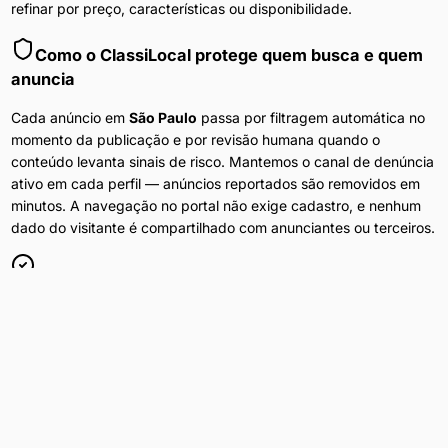
refinar por preço, características ou disponibilidade.
Como o ClassiLocal protege quem busca e quem
anuncia
Cada anúncio em
São Paulo
passa por filtragem automática no
momento da publicação e por revisão humana quando o
conteúdo levanta sinais de risco. Mantemos o canal de denúncia
ativo em cada perfil — anúncios reportados são removidos em
minutos. A navegação no portal não exige cadastro, e nenhum
dado do visitante é compartilhado com anunciantes ou terceiros.
Anúncios Diários
Conteúdo atualizado 24h por dia em
São Paulo
.
Filtros por Bairro