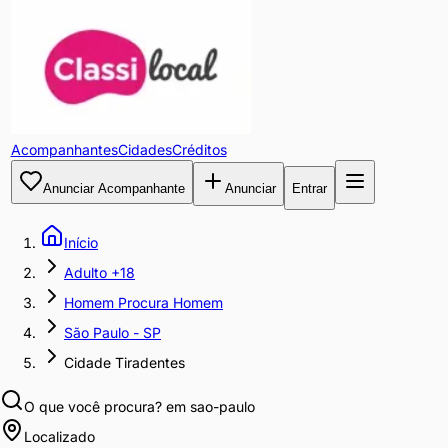
Acompanhantes
Cidades
Créditos
Anunciar Acompanhante
Anunciar
Entrar
Início
Adulto +18
Homem Procura Homem
São Paulo - SP
Cidade Tiradentes
O que você procura?
em sao-paulo
Localizado