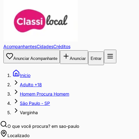
Acompanhantes
Cidades
Créditos
Anunciar Acompanhante
Anunciar
Entrar
Início
Adulto +18
Homem Procura Homem
São Paulo - SP
Varginha
O que você procura?
em sao-paulo
Localizado