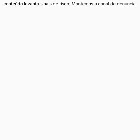
conteúdo levanta sinais de risco. Mantemos o canal de denúncia
ativo em cada perfil — anúncios reportados são removidos em
minutos. A navegação no portal não exige cadastro, e nenhum
dado do visitante é compartilhado com anunciantes ou terceiros.
Anúncios Diários
Conteúdo atualizado 24h por dia em
São Paulo
.
Filtros por Bairro
Refine por bairro, preço e disponibilidade.
Privacidade Total
Sua navegação é segura e anônima.